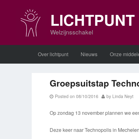
Skip
to
LICHTPUNT
content
Welzijnsschakel
Over lichtpunt
Nieuws
Onze middel
Groepsuitstap Techn
Posted on
08/10/2016
by
Linda Neyt
Op zondag 13 november plannen we een
Deze keer naar Technopolis in Mechele