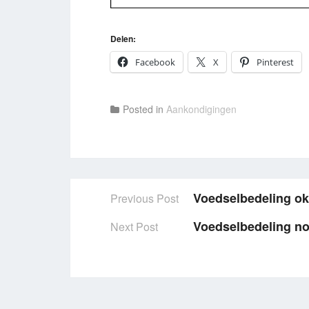
Delen:
Facebook
X
Pinterest
Posted in
Aankondigingen
Voedselbedeling ok
Previous Post
Post
Voedselbedeling n
Next Post
navigation