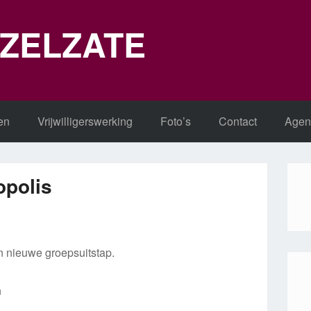
 ZELZATE
en
Vrijwilligerswerking
Foto’s
Contact
Agen
opolis
 nieuwe groepsuitstap.
n