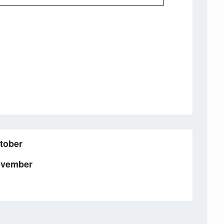
tober
ovember