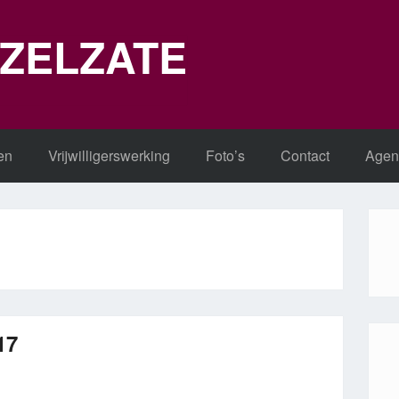
 ZELZATE
en
Vrijwilligerswerking
Foto’s
Contact
Agen
17