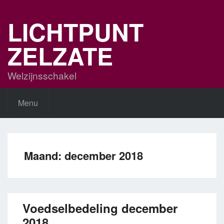
Skip
to
LICHTPUNT
content
ZELZATE
Welzijnsschakel
Menu
Maand:
december 2018
Voedselbedeling december
2018