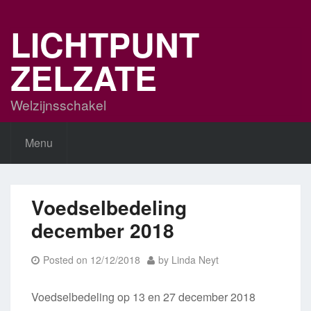
Skip
to
LICHTPUNT
content
ZELZATE
Welzijnsschakel
Menu
Voedselbedeling
december 2018
Posted on
12/12/2018
by
Linda Neyt
Voedselbedeling op 13 en 27 december 2018