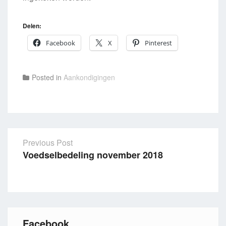
Delen:
Facebook
X
Pinterest
Posted in
Aankondigingen
Previous Post
Voedselbedeling november 2018
Post
navigation
Facebook