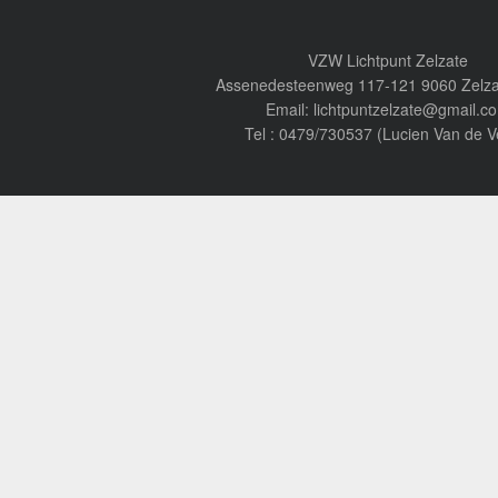
VZW Lichtpunt Zelzate
Assenedesteenweg 117-121 9060 Zelza
Email: lichtpuntzelzate@gmail.c
Tel : 0479/730537 (Lucien Van de V