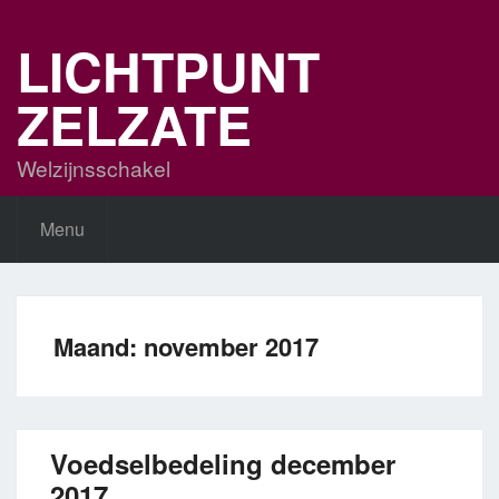
Skip
to
LICHTPUNT
content
ZELZATE
Welzijnsschakel
Menu
Maand:
november 2017
Voedselbedeling december
2017