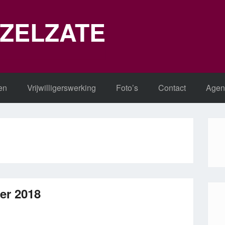
 ZELZATE
en
Vrijwilligerswerking
Foto’s
Contact
Agen
er 2018