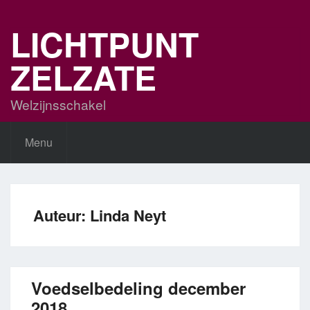
Skip
to
LICHTPUNT
content
ZELZATE
Welzijnsschakel
Menu
Auteur:
Linda Neyt
Voedselbedeling december
2018