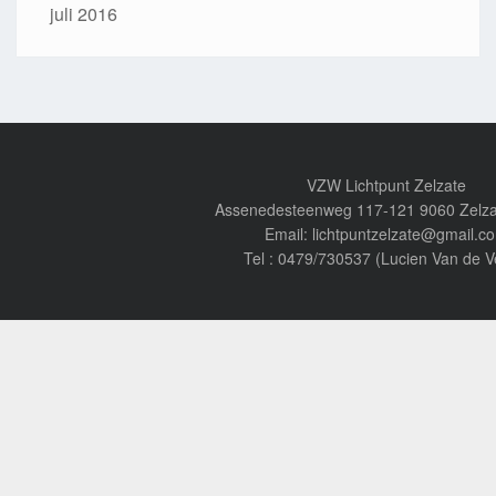
juli 2016
VZW Lichtpunt Zelzate
Assenedesteenweg 117-121 9060 Zelza
Email: lichtpuntzelzate@gmail.c
Tel : 0479/730537 (Lucien Van de V