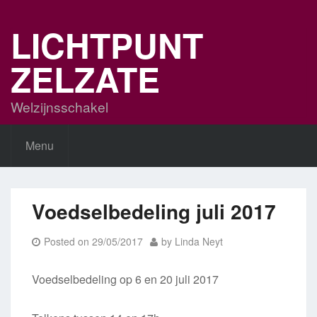
Skip
to
LICHTPUNT
content
ZELZATE
Welzijnsschakel
Menu
Voedselbedeling juli 2017
Posted on
29/05/2017
by
Linda Neyt
Voedselbedeling op 6 en 20 juli 2017