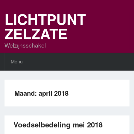
Skip
to
LICHTPUNT
content
ZELZATE
Welzijnsschakel
Menu
Maand:
april 2018
Voedselbedeling mei 2018