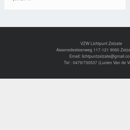
VZW Lichtpunt Zelzate
Assenedesteenweg 117-121 9060 Zelza
Email: lichtpuntzelzate@gmail.c
Tel : 0479/730537 (Lucien Van de V