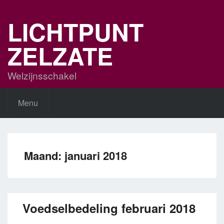
Skip
to
LICHTPUNT
content
ZELZATE
Welzijnsschakel
Menu
Maand:
januari 2018
Voedselbedeling februari 2018