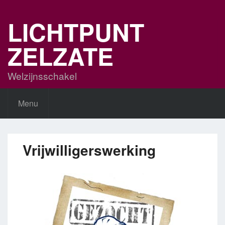
Skip
to
LICHTPUNT
content
ZELZATE
Welzijnsschakel
Menu
Vrijwilligerswerking