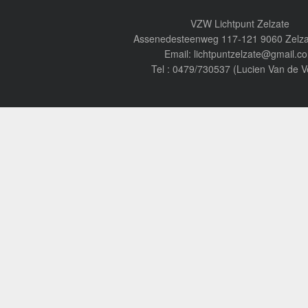
VZW Lichtpunt Zelzate
Assenedesteenweg 117-121 9060 Zelza
Email: lichtpuntzelzate@gmail.c
Tel : 0479/730537 (Lucien Van de V