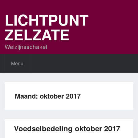
Skip
to
LICHTPUNT
content
ZELZATE
Welzijnsschakel
Menu
Maand:
oktober 2017
Voedselbedeling oktober 2017