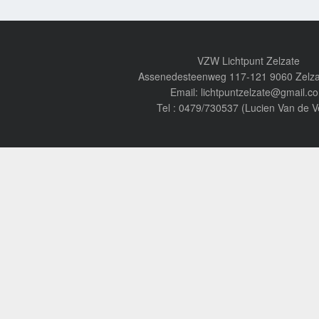
VZW Lichtpunt Zelzate
Assenedesteenweg 117-121 9060 Zelza
Email: lichtpuntzelzate@gmail.c
Tel : 0479/730537 (Lucien Van de V