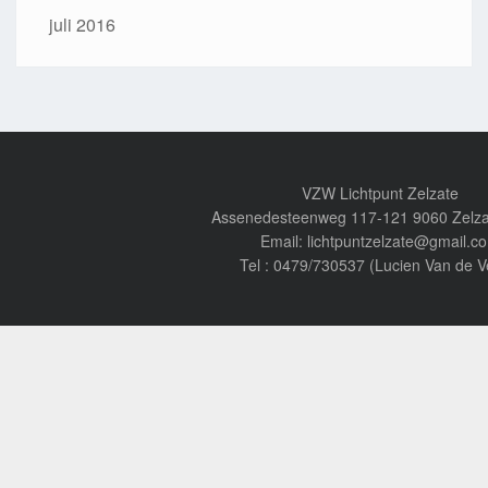
juli 2016
VZW Lichtpunt Zelzate
Assenedesteenweg 117-121 9060 Zelza
Email: lichtpuntzelzate@gmail.c
Tel : 0479/730537 (Lucien Van de V