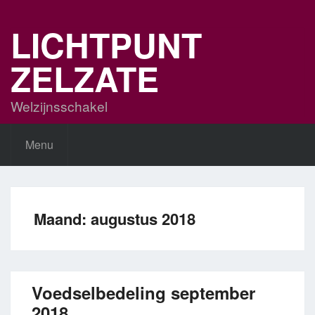
Skip
to
LICHTPUNT
content
ZELZATE
Welzijnsschakel
Menu
Maand:
augustus 2018
Voedselbedeling september
2018