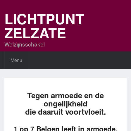
Skip
to
LICHTPUNT
content
ZELZATE
Welzijnsschakel
Menu
Tegen armoede en de
ongelijkheid
die daaruit voortvloeit.
1 op 7 Belgen leeft in armoede.