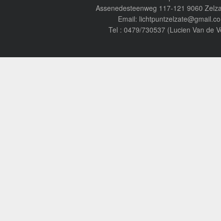
Assenedesteenweg 117-121 9060 Zelza
Email: lichtpuntzelzate@gmail.c
Tel : 0479/730537 (Lucien Van de V