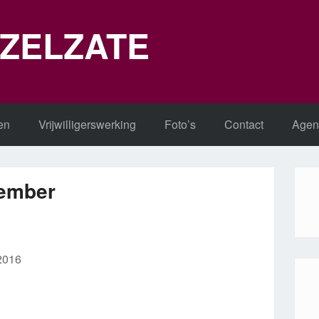
 ZELZATE
en
Vrijwilligerswerking
Foto’s
Contact
Agen
vember
2016