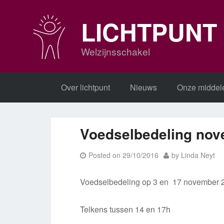
Skip
to
LICHTPUNT
content
Welzijnsschakel
Over lichtpunt
Nieuws
Onze middel
Voedselbedeling no
Posted on
29/10/2016
by
Linda Neyt
Voedselbedeling op 3 en 17 november 
Telkens tussen 14 en 17h