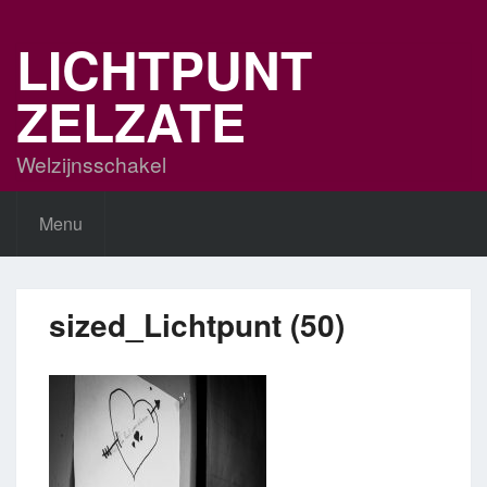
Skip
to
LICHTPUNT
content
ZELZATE
Welzijnsschakel
Menu
sized_Lichtpunt (50)