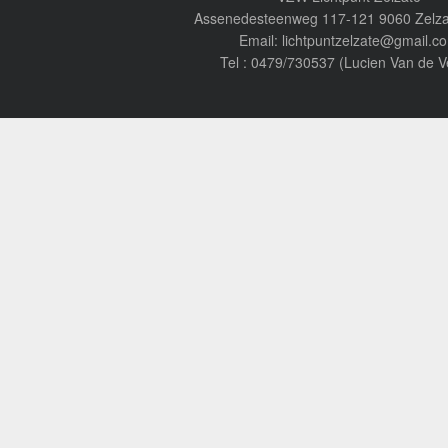
Assenedesteenweg 117-121 9060 Zelza
Email: lichtpuntzelzate@gmail.c
Tel : 0479/730537 (Lucien Van de V