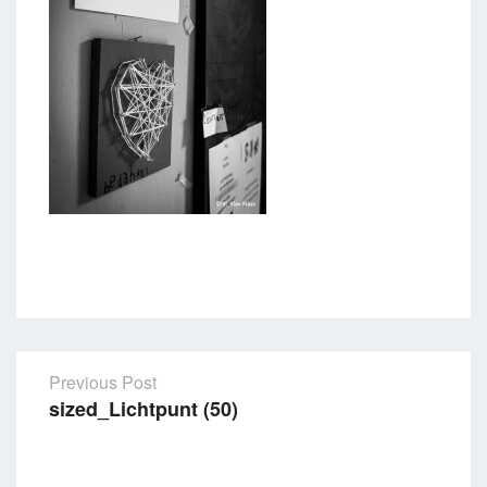
Previous Post
sized_Lichtpunt (50)
Post
navigation