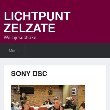
Skip
to
LICHTPUNT
content
ZELZATE
Welzijnsschakel
Menu
SONY DSC