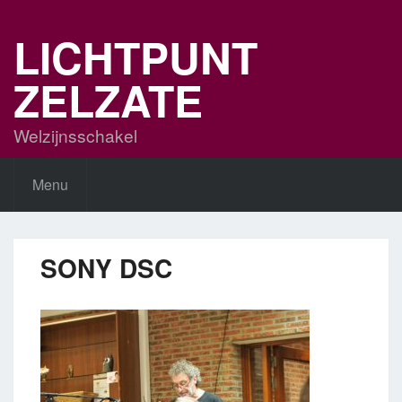
Skip
to
LICHTPUNT
content
ZELZATE
Welzijnsschakel
Menu
SONY DSC