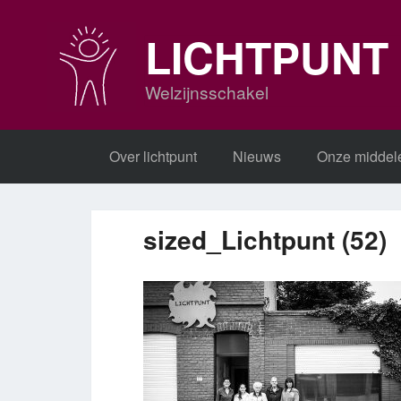
Skip
to
LICHTPUNT
content
Welzijnsschakel
Over lichtpunt
Nieuws
Onze middel
sized_Lichtpunt (52)