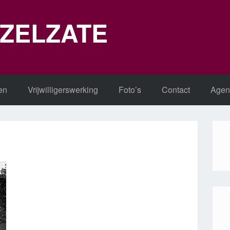
 ZELZATE
en
Vrijwilligerswerking
Foto’s
Contact
Agen